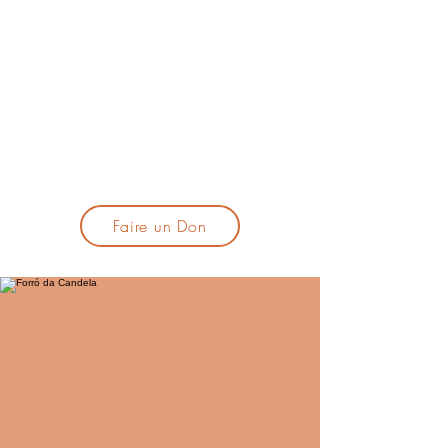
lacandelatoulouse@gmail.com
🎹 Proposer un concert :
lacandelaprogtoulouse@gmail.com
🕯️ S'inscrire à la newsletter :
formulaire d'inscription
​💪 Soutenir La Candela
Faire un Don