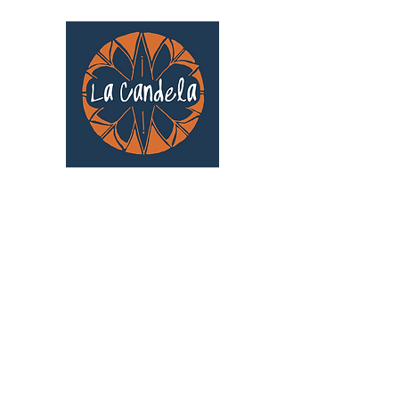
Café culturel associatif
Au cœur de Saint Cyprien | TOULOUSE |
3 Gd Rue Saint-Nicolas
Un projet qui existe grâce au soutien des
bénévoles !
🧡
S'inscrire au bénévolat
: