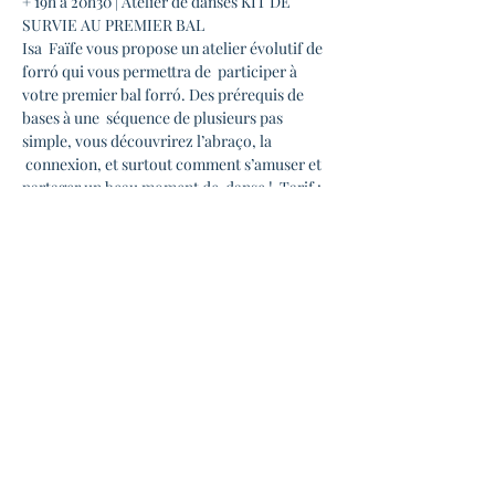
+ 19h à 20h30 | Atelier de danses KIT DE 
SURVIE AU PREMIER BAL 
Isa  Faïfe vous propose un atelier évolutif de 
forró qui vous permettra de  participer à 
votre premier bal forró. Des prérequis de 
bases à une  séquence de plusieurs pas 
simple, vous découvrirez l’abraço, la 
 connexion, et surtout comment s’amuser et 
partager un beau moment de  danse !  Tarif : 
10 euros
+ 21h | Concert Bal Forró
=> Avec Le Bal des rabecas

Lola Calvet, Léo Corrêa et Romain 
Frécenon, 3 "rabequeiros·as" vous propose 
un bal pour mettre à l'honneur le fameux 
violon brésilien appelé "la Rabeca"

Venez découvrir cet instrument et le 
répertoire de compositions et de reprises 
proposé par ces 3 musiciens·nes.

Ils seront accompagnés de Eduardo à la…
En lire plus >