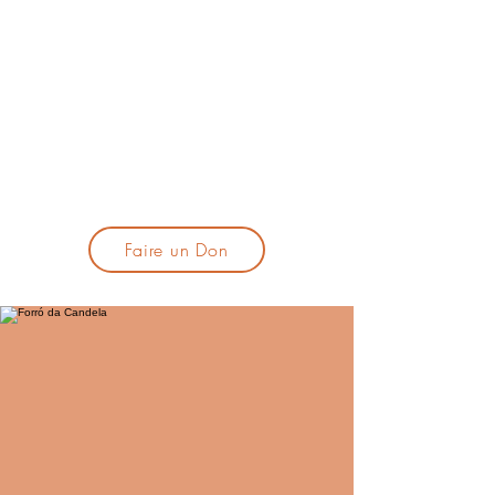
lacandelatoulouse@gmail.com
🎹 Proposer un concert :
lacandelaprogtoulouse@gmail.com
🕯️ S'inscrire à la newsletter :
formulaire d'inscription
​💪 Soutenir La Candela
Faire un Don