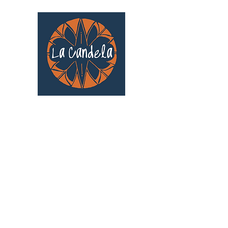
Café culturel associatif
Au cœur de Saint Cyprien | TOULOUSE |
3 Gd Rue Saint-Nicolas
Un projet qui existe grâce au soutien des
bénévoles !
🧡
S'inscrire au bénévolat
: