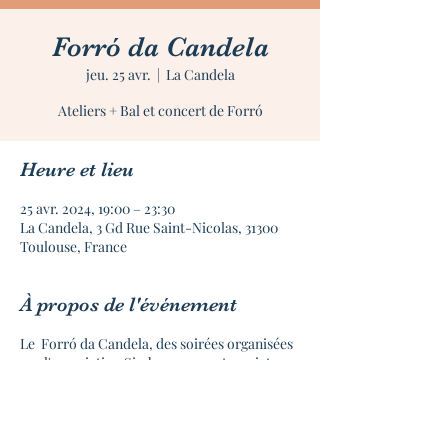
Forró da Candela
jeu. 25 avr.
  |  
La Candela
Ateliers + Bal et concert de Forró
Heure et lieu
25 avr. 2024, 19:00 – 23:30
La Candela, 3 Gd Rue Saint-Nicolas, 31300
Toulouse, France
À propos de l'événement
Le Forró da Candela, des soirées organisées
par l'association Simbora en partenariat
avec La Candela tous les 2ème et 4ème jeudis
de chaque mois.
19h à 20h30 | Atelier de danses KIT DE