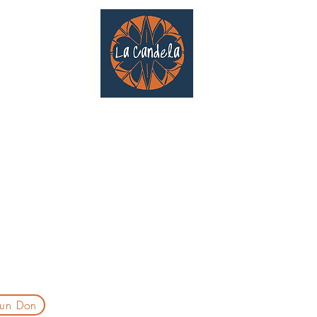
Café culturel associatif
Au cœur de Saint Cyprien | TOULOUSE |
3 Gd Rue Saint-Nicolas
Un projet qui existe grâce au soutien des bénévoles !
delatoulouse@gmail.com
laprogtoulouse@gmail.com
laire d'inscription
 un Don