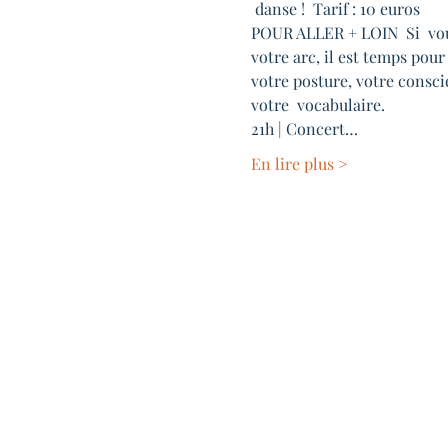
 danse !  Tarif : 10 euros
POUR ALLER + LOIN  Si  vous 
votre arc, il est temps pour
votre posture, votre conscie
votre  vocabulaire.
21h | Concert…
En lire plus >