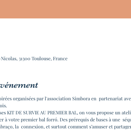
-Nicolas, 31300 Toulouse, France
'événement
oirées organisées par l'association Simbora en  partenariat av
ois.
anses KIT DE SURVIE AU PREMIER BAL, on vous propose un atelier
er à votre premier bal forró. Des prérequis de bases à une  séq
’abraço, la  connexion, et surtout comment s’amuser et partag