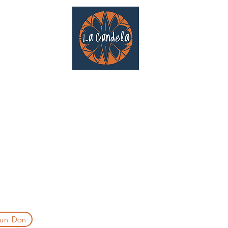
Café culturel associatif
Au cœur de Saint Cyprien | TOULOUSE |
3 Gd Rue Saint-Nicolas
Un projet qui existe grâce au soutien des bénévoles !
delatoulouse@gmail.com
laprogtoulouse@gmail.com
laire d'inscription
 un Don