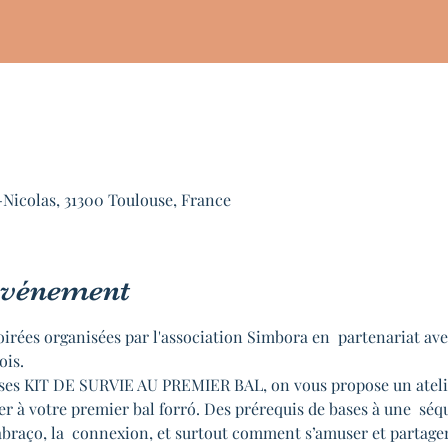
-Nicolas, 31300 Toulouse, France
'événement
oirées organisées par l'association Simbora en  partenariat av
ois.
anses KIT DE SURVIE AU PREMIER BAL, on vous propose un atelier
er à votre premier bal forró. Des prérequis de bases à une  séq
’abraço, la  connexion, et surtout comment s’amuser et partag