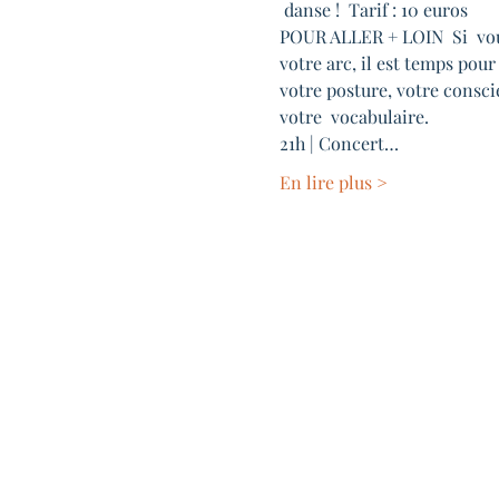
 danse !  Tarif : 10 euros
POUR ALLER + LOIN  Si  vous 
votre arc, il est temps pour
votre posture, votre conscie
votre  vocabulaire.
21h | Concert…
En lire plus >