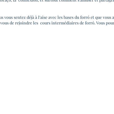
ous sentez déjà à l'aise avec les bases du forró et que vous 
r vous de rejoindre les cours intermédiaires de forró. Vous pou
ence corporelle, votre connexion dans la danse à 2, votre music