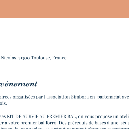
-Nicolas, 31300 Toulouse, France
'événement
oirées organisées par l'association Simbora en partenariat av
ois.
anses KIT DE SURVIE AU PREMIER BAL, on vous propose un atelie
r à votre premier bal forró. Des prérequis de bases à une séq
’abraço, la connexion, et surtout comment s’amuser et partag