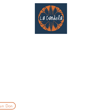
Café culturel associatif
Au cœur de Saint Cyprien | TOULOUSE |
3 Gd Rue Saint-Nicolas
Un projet qui existe grâce au soutien des bénévoles !
delatoulouse@gmail.com
laprogtoulouse@gmail.com
laire d'inscription
 un Don