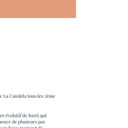
ec La Candela tous les 2ème
r évolutif de forró qui
uence de plusieurs pas
er un beau moment de