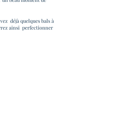
avez déjà quelques bals à
rrez ainsi perfectionner
alité, afin d'enrichir