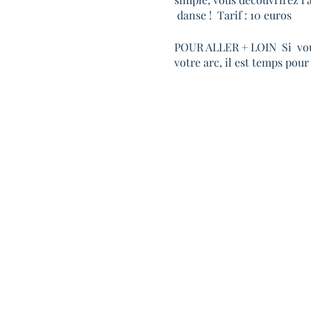
danse ! Tarif : 10 euros
POUR ALLER + LOIN Si vous v
votre arc, il est temps pou
votre posture, votre consci
votre vocabulaire.
21h | Concert Bal Forró
Tarif : 3/5/8 euros