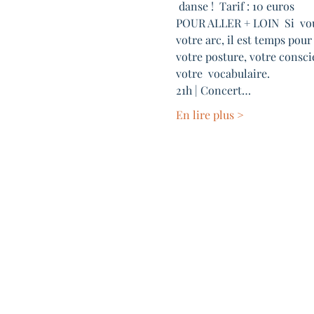
 danse !  Tarif : 10 euros
POUR ALLER + LOIN  Si  vous 
votre arc, il est temps pour
votre posture, votre conscie
votre  vocabulaire.
21h | Concert…
En lire plus >