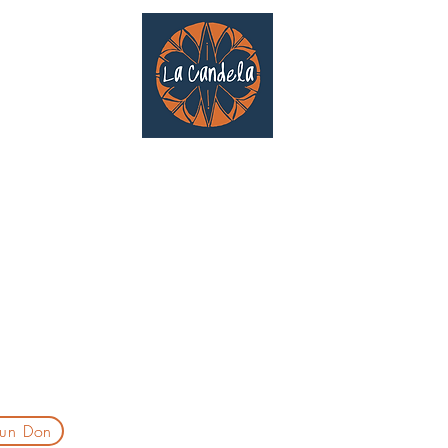
Café culturel associatif
Au cœur de Saint Cyprien | TOULOUSE |
3 Gd Rue Saint-Nicolas
Un projet qui existe grâce au soutien des bénévoles !
delatoulouse@gmail.com
laprogtoulouse@gmail.com
laire d'inscription
 un Don