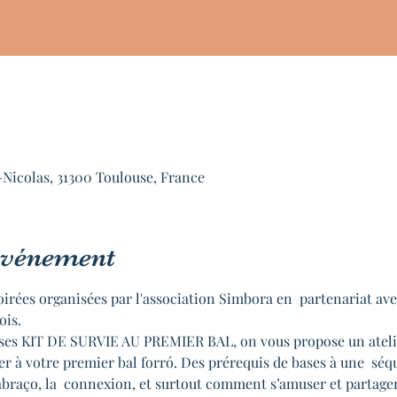
-Nicolas, 31300 Toulouse, France
'événement
oirées organisées par l'association Simbora en  partenariat av
ois.
anses KIT DE SURVIE AU PREMIER BAL, on vous propose un atelier
er à votre premier bal forró. Des prérequis de bases à une  séq
’abraço, la  connexion, et surtout comment s’amuser et partag