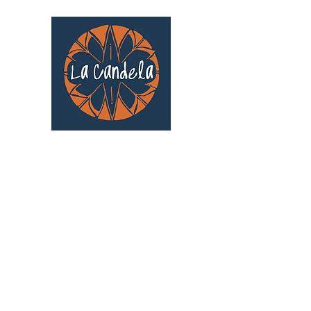
Café culturel associatif
Au cœur de Saint Cyprien | TOULOUSE |
3 Gd Rue Saint-Nicolas
Un projet qui existe grâce au soutien des
bénévoles !
🧡
S'inscrire au bénévolat
: