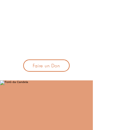
lacandelatoulouse@gmail.com
🎹 Proposer un concert :
lacandelaprogtoulouse@gmail.com
🕯️ S'inscrire à la newsletter :
formulaire d'inscription
​💪 Soutenir La Candela
Faire un Don