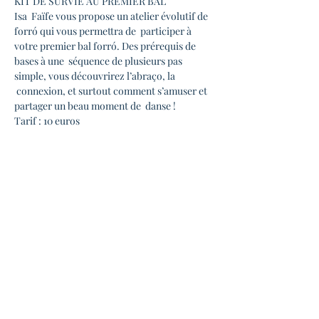
KIT DE SURVIE AU PREMIER BAL

Isa  Faïfe vous propose un atelier évolutif de 
forró qui vous permettra de  participer à 
votre premier bal forró. Des prérequis de 
bases à une  séquence de plusieurs pas 
simple, vous découvrirez l’abraço, la 
 connexion, et surtout comment s’amuser et 
partager un beau moment de  danse ! 

Tarif : 10 euros
POUR ALLER + LOIN 

Si  vous vous sentez déjà à l'aise avec les 
bases du forró et que vous avez  déjà 
quelques bals à votre arc, il est temps pour 
vous de rejoindre les  cours intermédiaires 
de forró avec Lili.

Vous pourrez ainsi  perfectionner votre 
posture, votre conscience corporelle, votre 
 connexion dans la danse à 2, votre 
musicalité,  afin d'enrichir votre 
 vocabulaire.
21h | Concert…