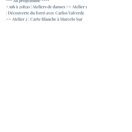
*** Au programme ****
+ 19h à 20h30 | Ateliers de danses => Atelier 1 
: Découverte du forró avec Carlos Valverde 
=> Atelier 2 : Carte Blanche à Marcelo Sur 
cet atelier seront abordés : Exercices de tour 
dans le propre axe ainsi que le tour à 2 dans 
la base fermé (le pião) et des variations. 
Équilibre, fluidité, rythme et guidage seront 
au rendez vous  Tarif : 10 euros
Toutes les infos sur notre site : 
https://forrotoulouse.wordpress.com/cours-
et-ateliers/
+ 21h | Concert Bal Forró
=> Avec Léo Corrêa 
En lire plus >
Partager cet événement