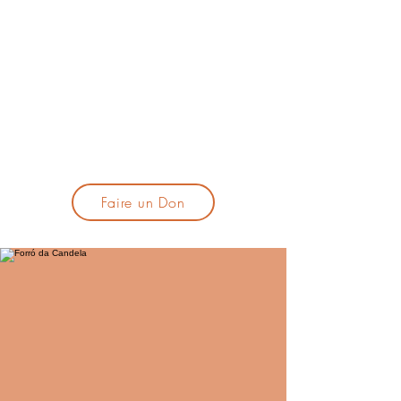
lacandelatoulouse@gmail.com
🎹 Proposer un concert :
lacandelaprogtoulouse@gmail.com
🕯️ S'inscrire à la newsletter :
formulaire d'inscription
​💪 Soutenir La Candela
Faire un Don