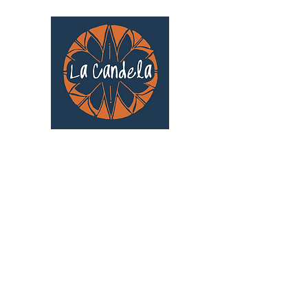
Café culturel associatif
Au cœur de Saint Cyprien | TOULOUSE |
3 Gd Rue Saint-Nicolas
Un projet qui existe grâce au soutien des
bénévoles !
🧡
S'inscrire au bénévolat
: