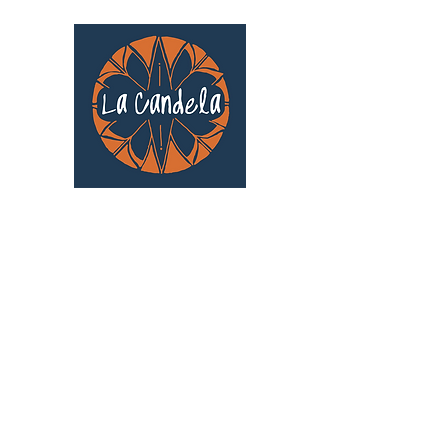
Café culturel associatif
Au cœur de Saint Cyprien | TOULOUSE |
3 Gd Rue Saint-Nicolas
Un projet qui existe grâce au soutien des
bénévoles !
🧡
S'inscrire au bénévolat
: