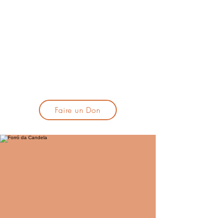
lacandelatoulouse@gmail.com
🎹 Proposer un concert :
lacandelaprogtoulouse@gmail.com
🕯️ S'inscrire à la newsletter :
formulaire d'inscription
​💪 Soutenir La Candela
Faire un Don