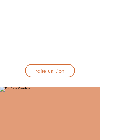
lacandelatoulouse@gmail.com
🎹 Proposer un concert :
lacandelaprogtoulouse@gmail.com
🕯️ S'inscrire à la newsletter :
formulaire d'inscription
​💪 Soutenir La Candela
Faire un Don