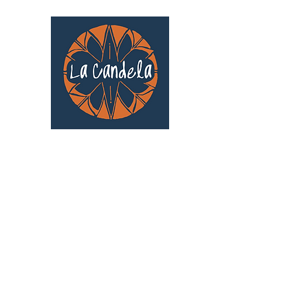
Café culturel associatif
Au cœur de Saint Cyprien | TOULOUSE |
3 Gd Rue Saint-Nicolas
Un projet qui existe grâce au soutien des
bénévoles !
🧡
S'inscrire au bénévolat
: