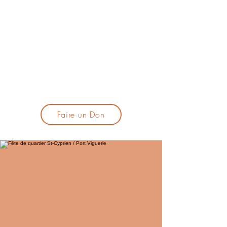
lacandelatoulouse@gmail.com
🎹 Proposer un concert :
lacandelaprogtoulouse@gmail.com
🕯️ S'inscrire à la newsletter :
formulaire d'inscription
​💪 Soutenir La Candela
Faire un Don