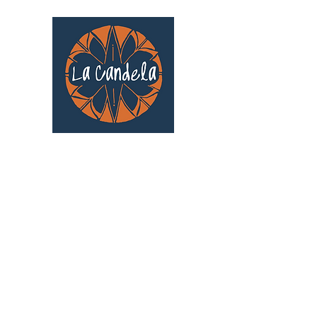
Café culturel associatif
Au cœur de Saint Cyprien | TOULOUSE |
3 Gd Rue Saint-Nicolas
Un projet qui existe grâce au soutien des
bénévoles !
🧡
S'inscrire au bénévolat
: