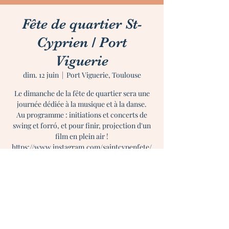
Fête de quartier St-
Cyprien / Port
Viguerie
dim. 12 juin
  |  
Port Viguerie, Toulouse
Le dimanche de la fête de quartier sera une
journée dédiée à la musique et à la danse.
Au programme : initiations et concerts de
swing et forró, et pour finir, projection d'un
film en plein air !
https://www.instagram.com/saintcypenfete/
Heure et lieu
12 juin 2022, 15:00 – 23:00
Port Viguerie, Toulouse, 7 Pl. Bernard Lange,
31300 Toulouse, France