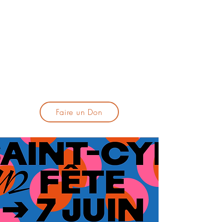
lacandelatoulouse@gmail.com
🎹 Proposer un concert :
lacandelaprogtoulouse@gmail.com
🕯️ S'inscrire à la newsletter :
formulaire d'inscription
​💪 Soutenir La Candela
Faire un Don