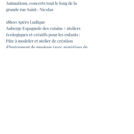
Animations, concerts tout le long de la 
grande rue Saint- Nicolas
18h00 Apéro Ludique
Auberge Espagnole des voisins + ateliers 
écologiques et créatifs pour les enfants : 
Pâte à modeler et atelier de création 
d’instrument de musique (avec matériaux de 
récup) animé par les intervenantes de 
Babyluga.
18h DJ Set
DJ No Breakfast est en quête perpétuelle de 
nouvelles inspirations musicales originales à 
travers le monde. Sa sélection musicale 
s'étend des raretés des années 50/60/70, 
Soul, Rock, Pop, Psychédélique, Funk, 
Cumbia, Salsa, Tropical, Afro Disco, etc
En lire plus >