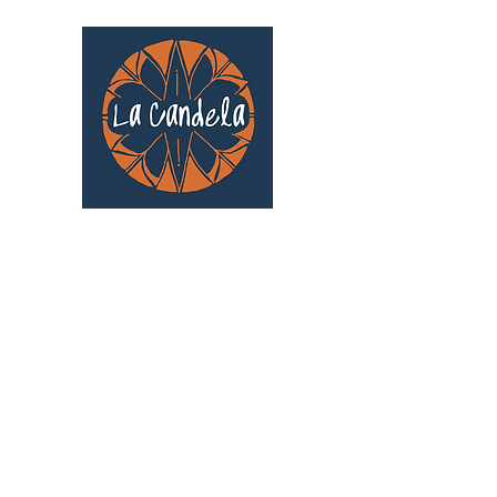
Café culturel associatif
Au cœur de Saint Cyprien | TOULOUSE |
3 Gd Rue Saint-Nicolas
Un projet qui existe grâce au soutien des
bénévoles !
🧡
S'inscrire au bénévolat
: