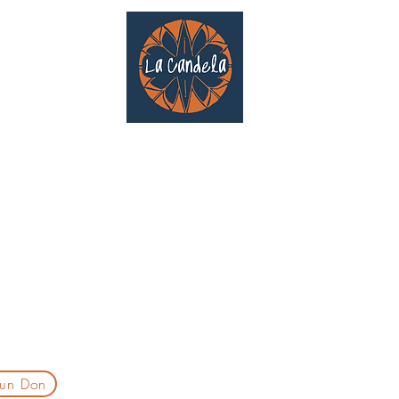
Café culturel associatif
Au cœur de Saint Cyprien | TOULOUSE |
3 Gd Rue Saint-Nicolas
Un projet qui existe grâce au soutien des bénévoles !
delatoulouse@gmail.com
laprogtoulouse@gmail.com
laire d'inscription
 un Don