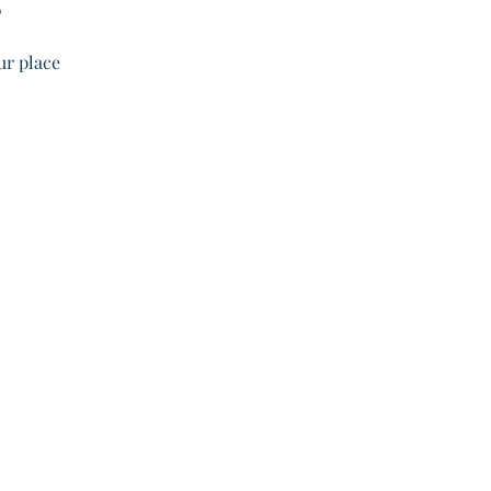
0
ur place