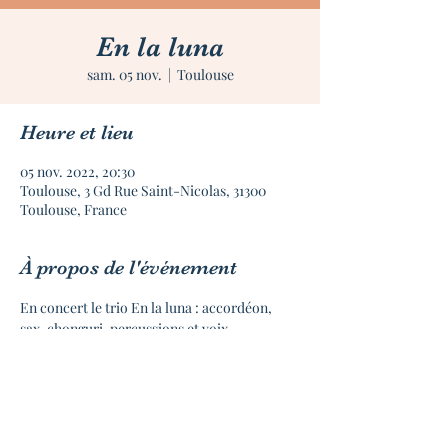
En la luna
sam. 05 nov.
  |  
Toulouse
Heure et lieu
05 nov. 2022, 20:30
Toulouse, 3 Gd Rue Saint-Nicolas, 31300
Toulouse, France
À propos de l'événement
En concert le trio En la luna : accordéon, 
sax, chonguri, percussions et voix.
Répertoire  chants du monde : Mexique, 
Espagne, Italie, Sicile, Naples, Corse, 
 Occitanie, yiddish, Turquie, Macédoine, 
Roumanie, Géorgie...
Ouverture des portes : 19h30. Tartines et 