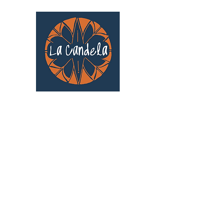
Café culturel associatif
Au cœur de Saint Cyprien | TOULOUSE |
3 Gd Rue Saint-Nicolas
Un projet qui existe grâce au soutien des
bénévoles !
🧡
S'inscrire au bénévolat
: