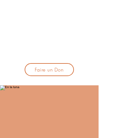
lacandelatoulouse@gmail.com
🎹 Proposer un concert :
lacandelaprogtoulouse@gmail.com
🕯️ S'inscrire à la newsletter :
formulaire d'inscription
​💪 Soutenir La Candela
Faire un Don