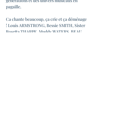
générations et des univers musicaux en 
pagaille.
Ca chante beaucoup, ça crie et ça déménage 
! Louis ARMSTRONG, Bessie SMITH, Sister 
Rosetta THARPE, Muddy WATERS, BEAU 
DOMMAGE, (entre autres !) sont de la fête.
Déconseillé à ceux qui n’aiment pas le swing 
et la bonne humeur !
Pour les écouter : 
https://youtu.be/_xxjQzbxLxs
◆ INFOS PRATIQUES ◆
En lire plus >