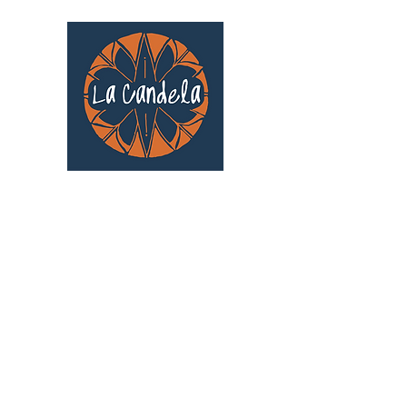
Café culturel associatif
Au cœur de Saint Cyprien | TOULOUSE |
3 Gd Rue Saint-Nicolas
Un projet qui existe grâce au soutien des
bénévoles !
🧡
S'inscrire au bénévolat
: