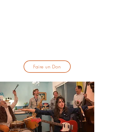
lacandelatoulouse@gmail.com
🎹 Proposer un concert :
lacandelaprogtoulouse@gmail.com
🕯️ S'inscrire à la newsletter :
formulaire d'inscription
​💪 Soutenir La Candela
Faire un Don