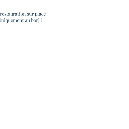
restauration sur place
(Uniquement au bar) !
gne A Saint-Cyprien