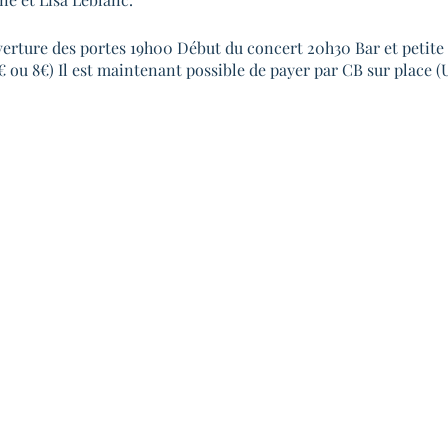
ture des portes 19h00 Début du concert 20h30 Bar et petite 
5€ ou 8€) Il est maintenant possible de payer par CB sur place 
e Rue Saint-Nicolas, 31300, Toulouse Saint-Cyprien Métro : li