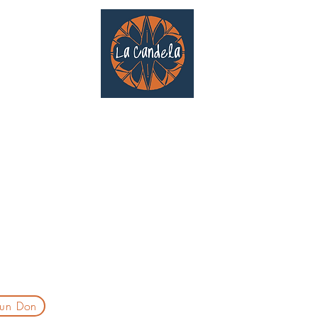
Café culturel associatif
Au cœur de Saint Cyprien | TOULOUSE |
3 Gd Rue Saint-Nicolas
Un projet qui existe grâce au soutien des bénévoles !
delatoulouse@gmail.com
laprogtoulouse@gmail.com
laire d'inscription
 un Don