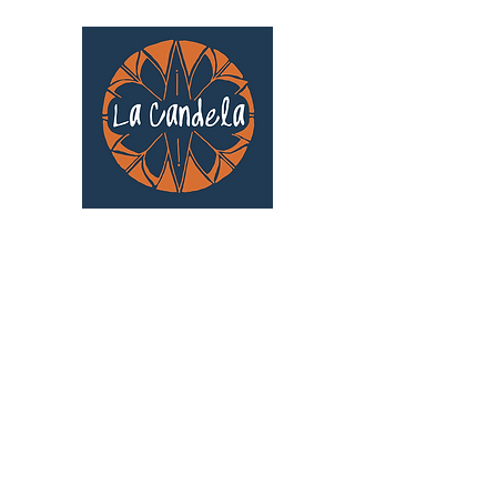
Café culturel associatif
Au cœur de Saint Cyprien | TOULOUSE |
3 Gd Rue Saint-Nicolas
Un projet qui existe grâce au soutien des
bénévoles !
🧡
S'inscrire au bénévolat
: