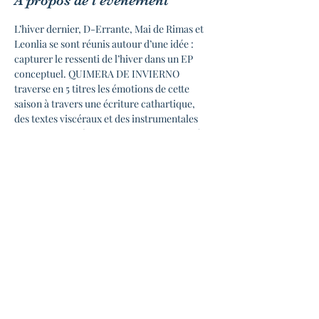
À propos de l'événement
L’hiver dernier, D-Errante, Mai de Rimas et 
Leonlia se sont réunis autour d’une idée : 
capturer le ressenti de l’hiver dans un EP 
conceptuel. QUIMERA DE INVIERNO 
traverse en 5 titres les émotions de cette 
saison à travers une écriture cathartique, 
des textes viscéraux et des instrumentales 
sombres et expérimentales. Pour la première 
fois, les trois artistes présenteront ce projet 
en live, ainsi que leurs univers respectifs. 
Venez découvrir QUIMERA DE INVIERNO 
sur scène.
◆ INFOS PRATIQUES
Ouverture des portes 19h00
Début du concert 20h30
Bar et petite restauration sur place
5€ (plus ou moins selon tes moyens)