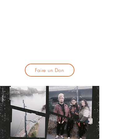
lacandelatoulouse@gmail.com
🎹 Proposer un concert :
lacandelaprogtoulouse@gmail.com
🕯️ S'inscrire à la newsletter :
formulaire d'inscription
​💪 Soutenir La Candela
Faire un Don