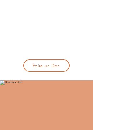
lacandelatoulouse@gmail.com
🎹 Proposer un concert :
lacandelaprogtoulouse@gmail.com
🕯️ S'inscrire à la newsletter :
formulaire d'inscription
​💪 Soutenir La Candela
Faire un Don