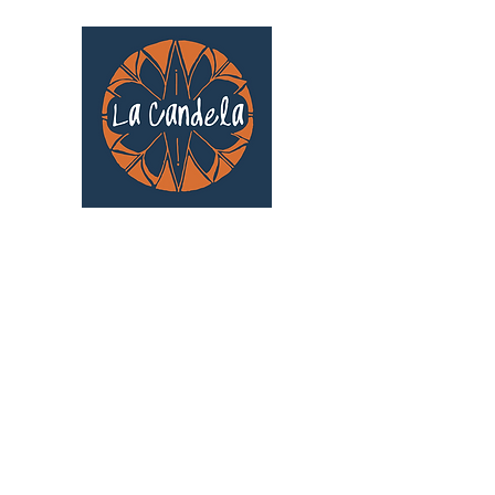
Café culturel associatif
Au cœur de Saint Cyprien | TOULOUSE |
3 Gd Rue Saint-Nicolas
Un projet qui existe grâce au soutien des
bénévoles !
🧡
S'inscrire au bénévolat
: