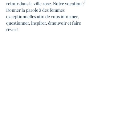
retour dans la ville rose. Notre vocation ? 
Donner la parole à des femmes 
exceptionnelles afin de vous informer, 
questionner, inspirer, émouvoir et faire 
rêver !
- à 
19h30
 : Une rencontre unique avec une 
femme exceptionnelle qui vous raconte son 
parcours.
- Dans un lieu de dingue (
La Candela
) 
- On vous régale de 
produits sourcés auprès 
de nos prestataires féminins locaux
(nourritures + boissons). 
 - Vous rencontrez des 
femmes dans votre 
ville.
Inscriptions :
En lire plus >
Partager cet événement