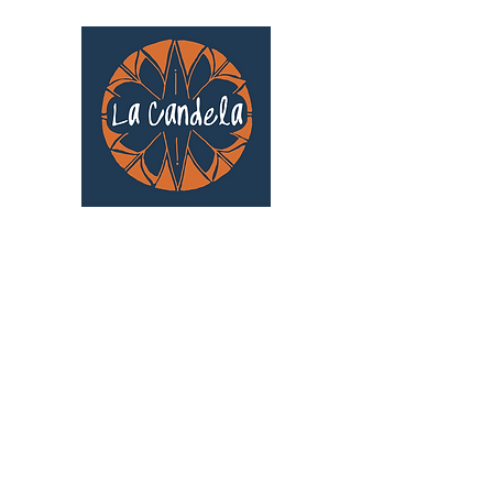
Café culturel associatif
Au cœur de Saint Cyprien | TOULOUSE |
3 Gd Rue Saint-Nicolas
Un projet qui existe grâce au soutien des
bénévoles !
🧡
S'inscrire au bénévolat
: