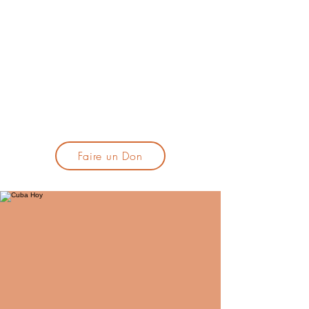
lacandelatoulouse@gmail.com
🎹 Proposer un concert :
lacandelaprogtoulouse@gmail.com
🕯️ S'inscrire à la newsletter :
formulaire d'inscription
​💪 Soutenir La Candela
Faire un Don