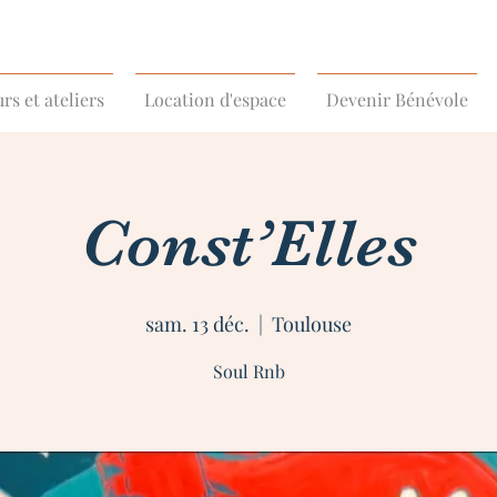
rs et ateliers
Location d'espace
Devenir Bénévole
Const’Elles
sam. 13 déc.
  |  
Toulouse
Soul Rnb