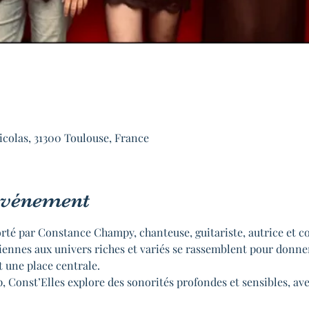
icolas, 31300 Toulouse, France
'événement
orté par Constance Champy, chanteuse, guitariste, autrice et c
iennes aux univers riches et variés se rassemblent pour donner 
 une place centrale.
op, Const’Elles explore des sonorités profondes et sensibles, a