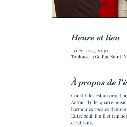
Heure et lieu
13 déc. 2025, 20:30
Toulouse, 3 Gd Rue Saint-N
À propos de l
Const’Elles est un projet p
Autour d’elle, quatre music
harmonies vocales tiennent
Entre soul, R’n’B et trip h
et vibrante.