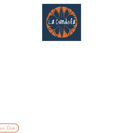
Café culturel associatif
Au cœur de Saint Cyprien | TOULOUSE |
3 Gd Rue Saint-Nicolas
Un projet qui existe grâce au soutien des bénévoles !
delatoulouse@gmail.com
laprogtoulouse@gmail.com
laire d'inscription
 un Don