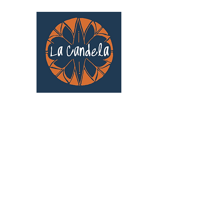
Café culturel associatif
Au cœur de Saint Cyprien | TOULOUSE |
3 Gd Rue Saint-Nicolas
Un projet qui existe grâce au soutien des
bénévoles !
🧡
S'inscrire au bénévolat
: