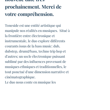
prochainement. Merci de 
votre compréhension.
Toneside est une entité artistique qui 
manipule nos réalités en musiques.  Situé à 
la frontière entre électronique et 
instrumentale, le duo explore différents 
courants issus de la bass music: dub, 
dubstep, drum&bass, techno trip hop et 
d’autres; un socle électronique puissant 
sublimé par des influences provenant de 
musiques ethniques et traditionnelles, le 
tout ponctué d'une dimension narrative et 
cinématographique.
Le duo nous conte en musique les 
expériences ramenées de ses voyages : 
traversée sonore du désert, vibration au 
rythme de la jungle, errance au cœur de 
ruines urbaines, plongeons dans des espaces 
oniriques, autant de paysage que Toneside 