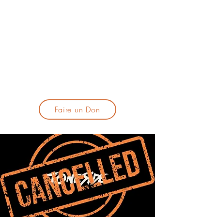
lacandelatoulouse@gmail.com
🎹 Proposer un concert :
lacandelaprogtoulouse@gmail.com
🕯️ S'inscrire à la newsletter :
formulaire d'inscription
​💪 Soutenir La Candela
Faire un Don