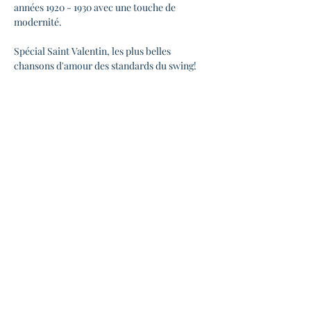
années 1920 - 1930 avec une touche de 
modernité.
Spécial Saint Valentin, les plus belles 
chansons d'amour des standards du swing!
Pour les écouter : 
https://www.youtube.com/@MallowSwing
Pour les suivre : 
https://www.facebook.com/profile.php?
id=61559980354831
 & 
https://www.instagram.com/mallowswing/
◆ INFOS PRATIQUES ◆
Ouverture des portes 19h00
En lire plus >