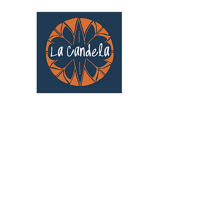
Café culturel associatif
Au cœur de Saint Cyprien | TOULOUSE |
3 Gd Rue Saint-Nicolas
Un projet qui existe grâce au soutien des
bénévoles !
🧡
S'inscrire au bénévolat
: