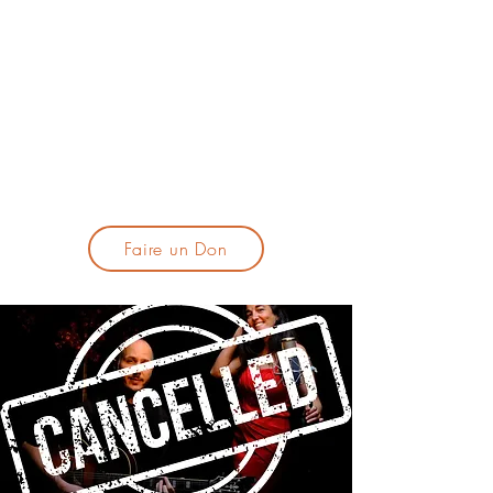
lacandelatoulouse@gmail.com
🎹 Proposer un concert :
lacandelaprogtoulouse@gmail.com
🕯️ S'inscrire à la newsletter :
formulaire d'inscription
​💪 Soutenir La Candela
Faire un Don