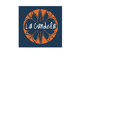
Café culturel associatif
Au cœur de Saint Cyprien | TOULOUSE |
3 Gd Rue Saint-Nicolas
Un projet qui existe grâce au soutien des
bénévoles !
🧡
S'inscrire au bénévolat
: