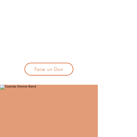
lacandelatoulouse@gmail.com
🎹 Proposer un concert :
lacandelaprogtoulouse@gmail.com
🕯️ S'inscrire à la newsletter :
formulaire d'inscription
​💪 Soutenir La Candela
Faire un Don