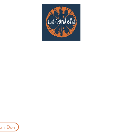
Café culturel associatif
Au cœur de Saint Cyprien | TOULOUSE |
3 Gd Rue Saint-Nicolas
Un projet qui existe grâce au soutien des bénévoles !
delatoulouse@gmail.com
laprogtoulouse@gmail.com
laire d'inscription
 un Don