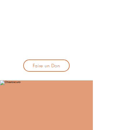
lacandelatoulouse@gmail.com
🎹 Proposer un concert :
lacandelaprogtoulouse@gmail.com
🕯️ S'inscrire à la newsletter :
formulaire d'inscription
​💪 Soutenir La Candela
Faire un Don