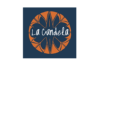
Café culturel associatif
Au cœur de Saint Cyprien | TOULOUSE |
3 Gd Rue Saint-Nicolas
Un projet qui existe grâce au soutien des
bénévoles !
🧡
S'inscrire au bénévolat
: