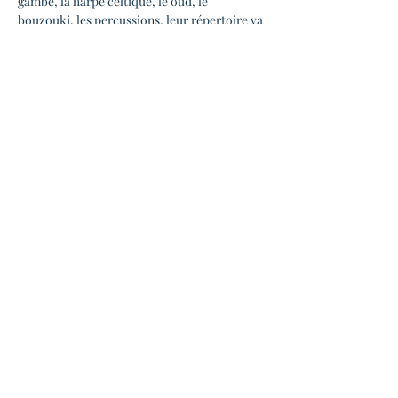
gambe, la harpe celtique, le oud, le 
bouzouki, les percussions, leur répertoire va 
des rondeaux du Moyen-Âge aux 
polyphonies vocales et à danser de la 
Renaissance, en passant par quelques airs 
traditionnels celtiques ou occitans.
Au programme: spontanéité, humour, 
émotion, improvisations et coups de folies!
Ouverture des portes 19h00
Début du concert 20h30
Bar et petite restauration sur place
Entrée à prix libre ( 3€ ou 5€ ou 8€)
Partager cet événement