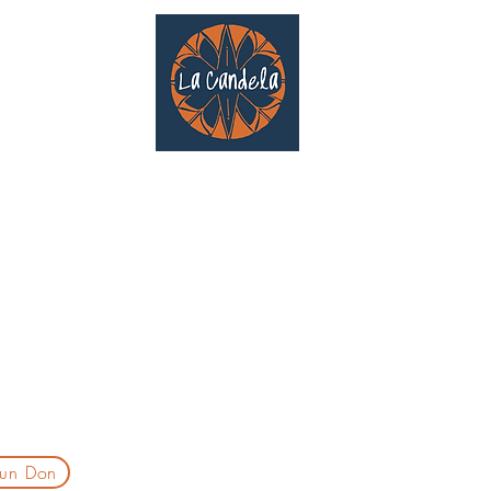
Café culturel associatif
Au cœur de Saint Cyprien | TOULOUSE |
3 Gd Rue Saint-Nicolas
Un projet qui existe grâce au soutien des bénévoles !
delatoulouse@gmail.com
laprogtoulouse@gmail.com
laire d'inscription
 un Don