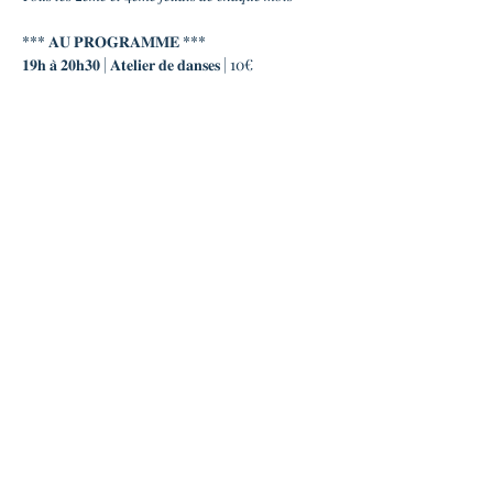
*** 𝐀𝐔 𝐏𝐑𝐎𝐆𝐑𝐀𝐌𝐌𝐄 ***
𝟏𝟗𝐡 𝐚̀ 𝟐𝟎𝐡𝟑𝟎 | 𝐀𝐭𝐞𝐥𝐢𝐞𝐫 𝐝𝐞 𝐝𝐚𝐧𝐬𝐞𝐬 | 10€
𝐊𝐢𝐭 𝐝𝐞 𝐬𝐮𝐫𝐯𝐢𝐞 𝐚𝐮 𝟏𝐞𝐫 𝐁𝐚𝐥 𝒂𝒗𝒆𝒄 𝑰𝒔𝒂 𝑭𝒂𝒊̈𝒇𝒆
Envie de découvrir le forró et de danser 
rapidement en bal ? Isa Faïfe vous immerge 
dans la culture du nordeste brésilien et vous 
initie au forró en vous faisant découvrir 
cette danse, cette musique et les traditions 
associées.
En lire plus >
Partager cet événement