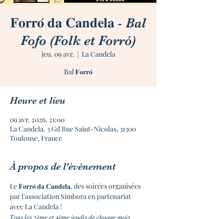
𝐅𝐨𝐫𝐫𝐨́ 𝐝𝐚 𝐂𝐚𝐧𝐝𝐞𝐥𝐚 - Bal
Fofo (Folk et Forró)
jeu. 09 avr.
  |  
La Candela
Bal 𝐅𝐨𝐫𝐫𝐨́
Heure et lieu
09 avr. 2026, 21:00
La Candela, 3 Gd Rue Saint-Nicolas, 31300
Toulouse, France
À propos de l'événement
Le 𝐅𝐨𝐫𝐫𝐨́ 𝐝𝐚 𝐂𝐚𝐧𝐝𝐞𝐥𝐚, des soirées organisées 
par l'association Simbora en partenariat 
avec La Candela !
𝑇𝑜𝑢𝑠 𝑙𝑒𝑠 2𝑒̀𝑚𝑒 𝑒𝑡 4𝑒̀𝑚𝑒 𝑗𝑒𝑢𝑑𝑖𝑠 𝑑𝑒 𝑐ℎ𝑎𝑞𝑢𝑒 𝑚𝑜𝑖𝑠