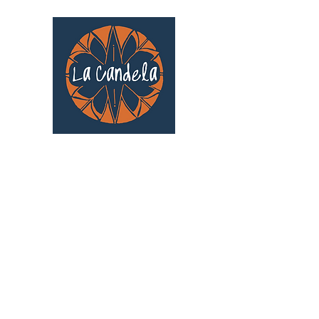
Café culturel associatif
Au cœur de Saint Cyprien | TOULOUSE |
3 Gd Rue Saint-Nicolas
Un projet qui existe grâce au soutien des
bénévoles !
🧡
S'inscrire au bénévolat
: