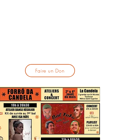
lacandelatoulouse@gmail.com
🎹 Proposer un concert :
lacandelaprogtoulouse@gmail.com
🕯️ S'inscrire à la newsletter :
formulaire d'inscription
​💪 Soutenir La Candela
Faire un Don