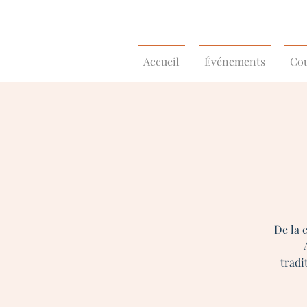
Accueil
Événements
Cou
De la 
tradi