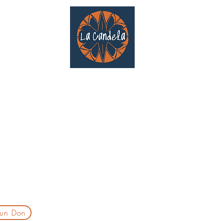
Café culturel associatif
Au cœur de Saint Cyprien | TOULOUSE |
3 Gd Rue Saint-Nicolas
Un projet qui existe grâce au soutien des bénévoles !
delatoulouse@gmail.com
laprogtoulouse@gmail.com
laire d'inscription
 un Don