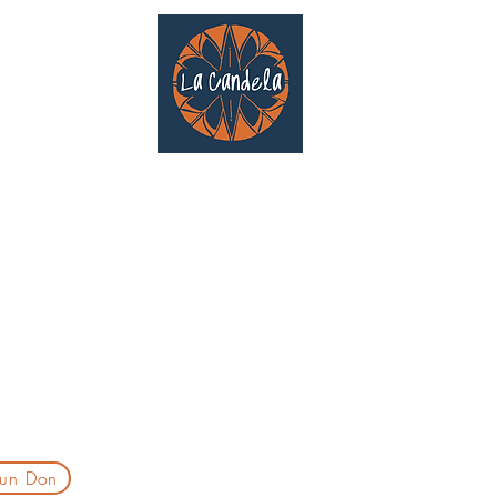
Café culturel associatif
Au cœur de Saint Cyprien | TOULOUSE |
3 Gd Rue Saint-Nicolas
Un projet qui existe grâce au soutien des bénévoles !
delatoulouse@gmail.com
laprogtoulouse@gmail.com
laire d'inscription
 un Don