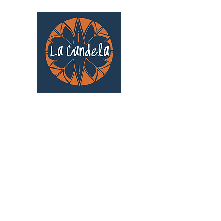
Café culturel associatif
Au cœur de Saint Cyprien | TOULOUSE |
3 Gd Rue Saint-Nicolas
Un projet qui existe grâce au soutien des
bénévoles !
🧡
S'inscrire au bénévolat
: