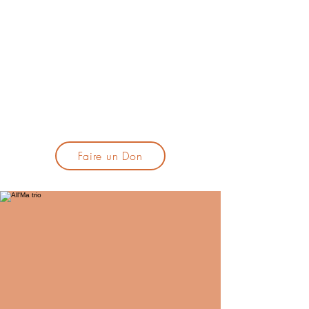
lacandelatoulouse@gmail.com
🎹 Proposer un concert :
lacandelaprogtoulouse@gmail.com
🕯️ S'inscrire à la newsletter :
formulaire d'inscription
​💪 Soutenir La Candela
Faire un Don