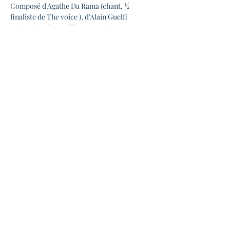
Composé d'Agathe Da Rama (chant, ½ 
finaliste de The voice ), d'Alain Guelfi 
(guitare) et de @Mélissa Renard 
(contrebasse) 
Venez vous détendre en musique à La 
Candela ! 
L'aisance et la tessiture de la voix d’Agathe, 
portée par la contrebasse de Mélissa, fait 
qu'ensemble ils mêlent aux grands standards 
des courants plus Soul, plus Pop. ils 
s'autorisent toutes les digressions sur « Old 
devil moon, Love for sale, Round midnight... 
et des reprises actuelles de pop anglaise.
Partager cet événement